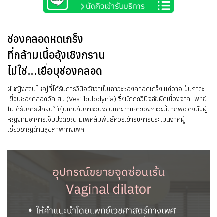
ช่องคลอดหดเกร็ง
ที่กล้ามเนื้ออุ้งเชิงกราน
ไม่ใช่...เยื่อบุช่องคลอด
ผู้หญิงส่วนใหญ่ที่ได้รับการวินิจฉัยว่าเป็นภาวะช่องคลอดเกร็ง แต่อาจเป็นภาวะ
เยื่อบุช่องคลอดอักเสบ (Vestibulodynia) ซึ่งมักถูกวินิจฉัยผิดเนื่องจากแพทย์
ไม่ได้รับการฝึกฝนให้คุ้นเคยกับการวินิจฉัยและสาเหตุของภาวะนี้มากพอ ดังนั้นผู้
หญิงที่มีอาการเจ็บปวดขณะมีเพศสัมพันธ์ควรเข้ารับการประเมินจากผู้
เชี่ยวชาญด้านสุขภาพทางเพศ