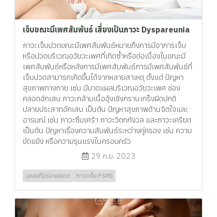
เจ็บขณะมีเพศสัมพันธ์ เสี่ยงเป็นภาวะ Dyspareunia
ภาวะเจ็บปวดขณะมีเพศสัมพันธ์หมายถึงการมีอาการเจ็บ
หรือปวดบริเวณอวัยวะเพศที่เกิดซ้ำหรือต่อเนื่องในขณะมี
เพศสัมพันธ์หรือหลังการมีเพศสัมพันธ์การมีเพศสัมพันธ์ที่
เจ็บปวดสามารถเกิดขึ้นได้จากหลายสาเหตุ ตั้งแต่ ปัญหา
สุขภาพทางกาย เช่น มีบาดแผลบริเวณอวัยวะเพศ ช่อง
คลอดอักเสบ ภาวะกล้ามเนื้ออุ้งเชิงกรานเกร็งผิดปกติ
ปลายประสาทอักเสบ เป็นต้น ปัญหาสุขภาพด้านจิตใจและ
อารมณ์ เช่น ภาวะซึมเศร้า ภาวะวิตกกังวล และภาวะเครียด
เป็นต้น ปัญหาเรื่องความสัมพันธ์ระหว่างคู่ครอง เช่น ความ
ขัดแย้ง หรือความรุนแรงในครอบครัว
29 ก.ย. 2023
บุคคลที่มีช่องคลอด
ภาวะเจ็บ FSPD