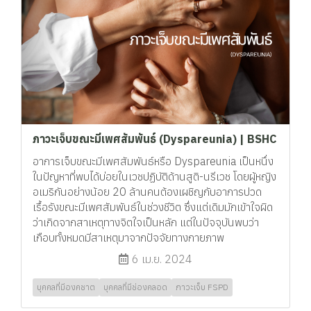
ภาวะเจ็บขณะมีเพศสัมพันธ์ (Dyspareunia) | BSHC
อาการเจ็บขณะมีเพศสัมพันธ์หรือ Dyspareunia เป็นหนึ่ง
ในปัญหาที่พบได้บ่อยในเวชปฏิบัติด้านสูติ-นรีเวช โดยผู้หญิง
อเมริกันอย่างน้อย 20 ล้านคนต้องเผชิญกับอาการปวด
เรื้อรังขณะมีเพศสัมพันธ์ในช่วงชีวิต ซึ่งแต่เดิมมักเข้าใจผิด
ว่าเกิดจากสาเหตุทางจิตใจเป็นหลัก แต่ในปัจจุบันพบว่า
เกือบทั้งหมดมีสาเหตุมาจากปัจจัยทางกายภาพ
6 เม.ย. 2024
บุคคลที่มีองคชาต
บุคคลที่มีช่องคลอด
ภาวะเจ็บ FSPD