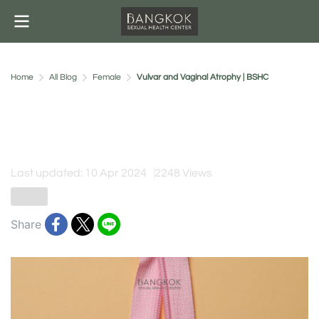
Home
All Blog
Female
Vulvar and Vaginal Atrophy | BSHC
Vulvar and Vaginal Atrophy |
BSHC
Last updated: 10 Apr 2024
2248 Views
Female
Share