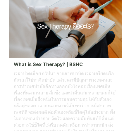
What is Sex Therapy? | BSHC
เวลาปวดเมื่อย ก็ไปหา กายภาพบำบัด เวลาเครียดหรือ
กังวล ก็ไปหาจิตบำบัด แล้วเวลามีปัญหาทางเพศหละ
การทำเพศบำบัดคือทางออกยังไงหละ เรื่องเพศเป็น
เรื่องที่หลากหลาย ลึกซึ้ง และน่าตื่นเต้น หลายๆคนก็ใช้
เรื่องเพศเป็นสิ่งหนึ่งในการมอบความสุขให้กับตัวเอง
หรือคู่ของเรา จากหลายงานวิจัย พบว่า การมีสุขภาพ
เพศที่ดี จะส่งผลดี ต่อตัวเองหรือชีวิตคู่ได้อย่างมาก ทั้ง
ในด้านของ ร่างกาย จิตใจ และความสัมพันธ์ที่ดีขึ้น แต่
ด้วยการใช้ชีวิตที่เร่งรีบ กดดัน หรือการทำงานหนัก ส่ง