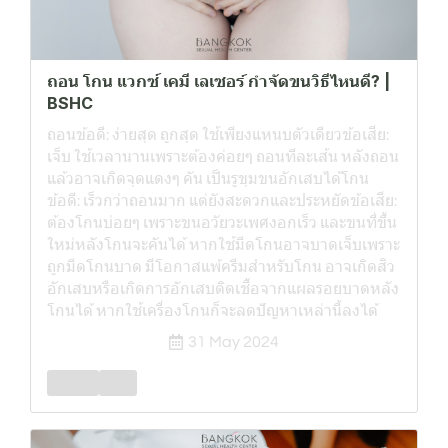
ถอน โกน แวกซ์ เคมี เลเซอร์ กำจัดขนวิธีไหนดี? |
BSHC
ถอนข้อดี: ง่ายสุด ถูกสุด ใช้เพียงแหนบตัวเดียวข้อเสีย:
เจ็บ ใช้เวลานานเพราะต้องค่อยๆ ถอนทีละเส้น หลังถอน
แล้วอาจเกิดจุดแดงๆ คัน เป็นรูขุมขนอักเสบได้โกน
ข้อดี: เร็วกว่าถอนมาก แต่ยังสะดวกและประหยัดข้อเสีย:
ต้องโกนบ่อยๆ เพราะขนอวัยวะเพศงอกเร็ว และขนที่ขึ้น
ใหม่หลังโกนจะคันได้ หากใช้มีดโกนอาจบาดเจ็บเพราะ
ถูกมีดโกนบาด มีโอกาสแพ้ครีมสำหรับโกน อาจเกิดสิว
อักเสบหรือเกิดการอักเสบติดเชื้อจากแผลรอยบาดหลัง
โกนได้ หากใช้เครื่องโกนก็จะลดปัญหาเหล่านี้ลงได้
31 May 2024
Female
Male