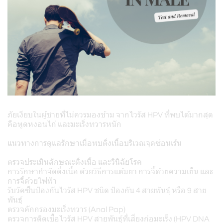
ภัยเงียบในผู้ชายที่ไม่ควรมองข้าม จากไวรัส HPV ที่พบได้มากสุด
คือหูดหงอนไก่ และมะเร็งทวารหนัก
แนวทางการดูแลรักษาเมื่อพบติ่งเนื้อบริเวณจุดซ่อนเร้น
ตรวจประเมินลักษณะติ่งเนื้อ และวินิฉัยโรค
การรักษากำจัดติ่งเนื้อ ด้วยวิธีการแต้มยา การจี้ด้วยความเย็น และ
การจี้ด้วยไฟฟ้า
รับวัคซีนป้องกันไวรัส HPV ชนิด ป้องกัน 4 สายพันธุ์ หรือ 9 สาย
พันธุ์
ตรวจคักกรองมะเร็งทวาร (Anal Pap)
ตรวจการติดเชื้อไวรัส HPV สายพันธุ์ที่เสี่ยงก่อมะเร็ง (HPV DNA