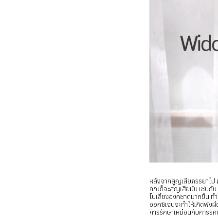
หลังจากสูญเสียภรรยาไป ผ
คุณก็จะสูญเสียมัน เช่นกั
ไปเลี้ยงองคชาตมากขึ้น ทำใ
ออกซิเจนจะทำให้เกิดพังผื
การรักษาเหมือนกับการร