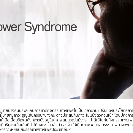
ู้ชายบางคนประสบกับการขาดกิจกรรมทางเพศไปเป็นเวลานาน เปรียบดังประโยคคลาสสิคท
น ผู้ชายที่มีภาวะสูญเสียภรรยาบางคน อาจประสบกับภาวะไม่แข็งตัวตอนเช้า โดยปกติกา
ห้เนื้อเยื่อบริเวณดังกล่าวยังอยู่ในสภาพสมบูรณ์แม้ว่าจะไม่ได้ใช้ไปกับกิจกรรมทางเ
ดที่บริเวณเนื้อเยื่อที่ทำให้องคชาตแข็งตัว ส่งผลให้เกิดภาวะหย่อนสมรรภภาพทางเพศต
ักษาภาวะหย่อนสมรรถภาพทางเพศประเภทอื่น ๆ