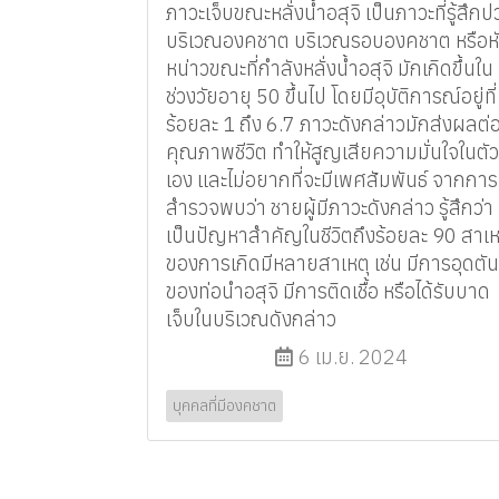
ภาวะเจ็บขณะหลั่งน้ำอสุจิ เป็นภาวะที่รู้สึก
บริเวณองคชาต บริเวณรอบองคชาต หรือห
หน่าวขณะที่กำลังหลั่งน้ำอสุจิ มักเกิดขึ้นใน
ช่วงวัยอายุ 50 ขึ้นไป โดยมีอุบัติการณ์อยู่ที่
ร้อยละ 1 ถึง 6.7 ภาวะดังกล่าวมักส่งผลต่
คุณภาพชีวิต ทำให้สูญเสียความมั่นใจในตัว
เอง และไม่อยากที่จะมีเพศสัมพันธ์ จากการ
สำรวจพบว่า ชายผู้มีภาวะดังกล่าว รู้สึกว่า
เป็นปัญหาสำคัญในชีวิตถึงร้อยละ 90 สาเห
ของการเกิดมีหลายสาเหตุ เช่น มีการอุดตัน
ของท่อนำอสุจิ มีการติดเชื้อ หรือได้รับบาด
เจ็บในบริเวณดังกล่าว
6 เม.ย. 2024
บุคคลที่มีองคชาต