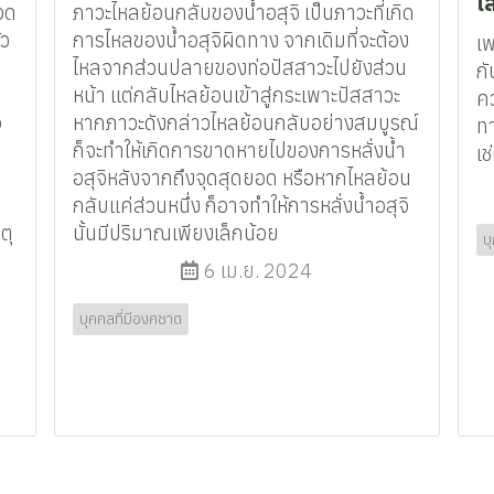
เ
ปวด
ภาวะไหลย้อนกลับของน้ำอสุจิ เป็นภาวะที่เกิด
ัว
การไหลของน้ำอสุจิผิดทาง จากเดิมที่จะต้อง
เ
ไหลจากส่วนปลายของท่อปัสสาวะไปยังส่วน
กั
หน้า แต่กลับไหลย้อนเข้าสู่กระเพาะปัสสาวะ
ค
อ
หากภาวะดังกล่าวไหลย้อนกลับอย่างสมบูรณ์
ท
ก็จะทำให้เกิดการขาดหายไปของการหลั่งน้ำ
เช
อสุจิหลังจากถึงจุดสุดยอด หรือหากไหลย้อน
กลับแค่ส่วนหนึ่ง ก็อาจทำให้การหลั่งน้ำอสุจิ
ตุ
นั้นมีปริมาณเพียงเล็กน้อย
บ
6 เม.ย. 2024
บุคคลที่มีองคชาต