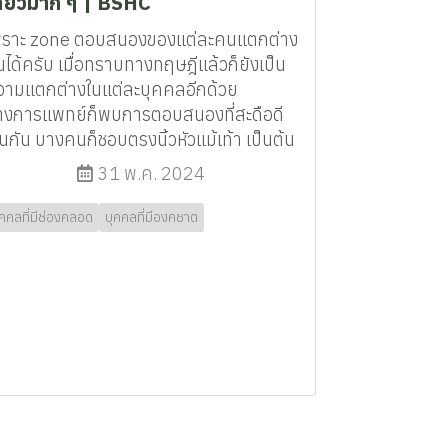
สียวมาก ๆ | BSHC
พราะ zone ตอบสนองของแต่ละคนแตกต่าง
นได้ครับ เมื่อทราบทางทฤษฎีแล้วก็ยังเป็น
วามแตกต่างในแต่ละบุคคลอีกด้วย
างการแพทย์ก็พบการตอบสนองที่สะดือดี
่นกัน บางคนก็ชอบตรงนิ้วหัวแม้เท้า เป็นต้น
31 พ.ค. 2024
ุคคลที่มีช่องคลอด
บุคคลที่มีองคชาต