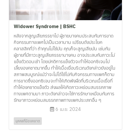
Widower Syndrome | BSHC
หลังจากสูญเสียภรรยาไป ผู้ชายบางคนประสบกับการขาด
กิจกรรมทางเพศไปเป็นเวลานาน เปรียบดังประโยค
คลาสสิคที่ว่า ถ้าคุณไม่ใช้มัน คุณก็จะสูญเสียมัน เช่นกัน
ผู้ชายที่มีภาวะสูญเสียภรรยาบางคน อาจประสบกับภาวะไม่
แข็งตัวตอนเช้า โดยปกติการแข็งตัวจะทำให้ออกซิเจนไป
เลี้ยงองคชาตมากขึ้น ทำให้เนื้อเยื่อบริเวณดังกล่าวยังอยู่ใน
สภาพสมบูรณ์แม้ว่าจะไม่ได้ใช้ไปกับกิจกรรมทางเพศก็ตาม
การขาดซึ่งออกซิเจนจะทำให้เกิดพังผืดที่บริเวณเนื้อเยื่อที่
ทำให้องคชาตแข็งตัว ส่งผลให้เกิดภาวะหย่อนสมรรภภาพ
ทางเพศตามมา ภาวะดังกล่าวจะใช้การรักษาเหมือนกับการ
รักษาภาวะหย่อนสมรรถภาพทางเพศประเภทอื่น ๆ
6 เม.ย. 2024
บุคคลที่มีองคชาต