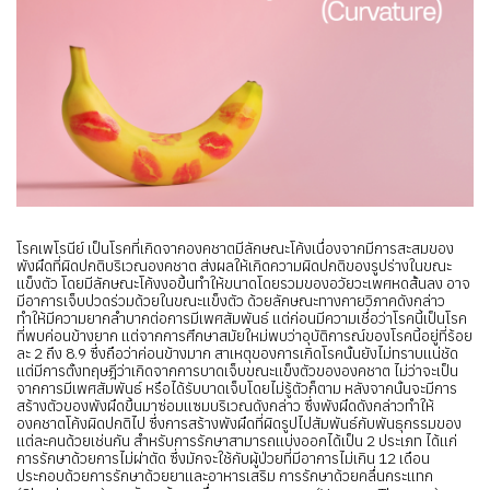
โรคเพโรนีย์ เป็นโรคที่เกิดจากองคชาตมีลักษณะโค้งเนื่องจากมีการสะสมของ
พังผืดที่ผิดปกติบริเวณองคชาต ส่งผลให้เกิดความผิดปกติของรูปร่างในขณะ
แข็งตัว โดยมีลักษณะโค้งงอขึ้นทำให้ขนาดโดยรวมของอวัยวะเพศหดสั้นลง อาจ
มีอาการเจ็บปวดร่วมด้วยในขณะแข็งตัว ด้วยลักษณะทางกายวิภาคดังกล่าว
ทำให้มีความยากลำบากต่อการมีเพศสัมพันธ์ แต่ก่อนมีความเชื่อว่าโรคนี้เป็นโรค
ที่พบค่อนข้างยาก แต่จากการศึกษาสมัยใหม่พบว่าอุบัติการณ์ของโรคนี้อยู่ที่ร้อย
ละ 2 ถึง 8.9 ซึ่งถือว่าค่อนข้างมาก สาเหตุของการเกิดโรคนั้นยังไม่ทราบแน่ชัด
แต่มีการตั้งทฤษฎีว่าเกิดจากการบาดเจ็บขณะแข็งตัวขององคชาต ไม่ว่าจะเป็น
จากการมีเพศสัมพันธ์ หรือได้รับบาดเจ็บโดยไม่รู้ตัวก็ตาม หลังจากนั้นจะมีการ
สร้างตัวของพังผืดขึ้นมาซ่อมแซมบริเวณดังกล่าว ซึ่งพังผืดดังกล่าวทำให้
องคชาตโค้งผิดปกติไป ซึ่งการสร้างพังผืดที่ผิดรูปไปสัมพันธ์กับพันธุกรรมของ
แต่ละคนด้วยเช่นกัน สำหรับการรักษาสามารถแบ่งออกได้เป็น 2 ประเภท ได้แก่
การรักษาด้วยการไม่ผ่าตัด ซึ่งมักจะใช้กับผู้ป่วยที่มีอาการไม่เกิน 12 เดือน
ประกอบด้วยการรักษาด้วยยาและอาหารเสริม การรักษาด้วยคลื่นกระแทก