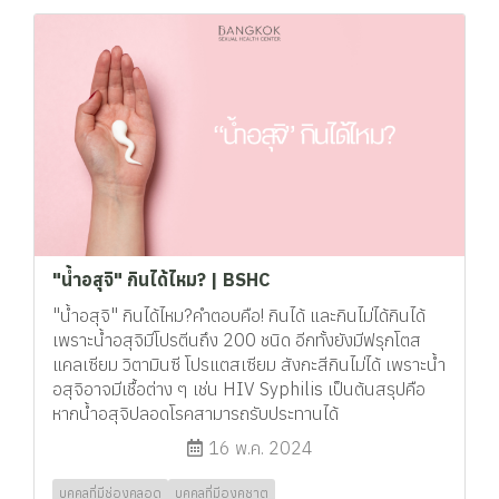
"น้ำอสุจิ" กินได้ไหม? | BSHC
"น้ำอสุจิ" กินได้ไหม?คำตอบคือ! กินได้ และกินไม่ได้กินได้
เพราะน้ำอสุจิมีโปรตีนถึง 200 ชนิด อีกทั้งยังมีฟรุกโตส
แคลเซียม วิตามินซี โปรแตสเซียม สังกะสีกินไม่ได้ เพราะน้ำ
อสุจิอาจมีเชื้อต่าง ๆ เช่น HIV Syphilis เป็นต้นสรุปคือ
หากน้ำอสุจิปลอดโรคสามารถรับประทานได้
16 พ.ค. 2024
บุคคลที่มีช่องคลอด
บุคคลที่มีองคชาต