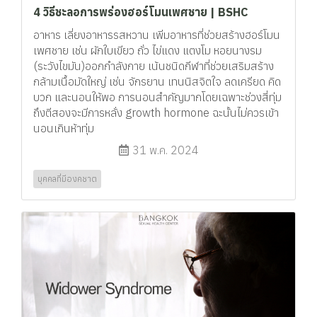
4 วิธีชะลอการพร่องฮอร์โมนเพศชาย | BSHC
อาหาร เลี่ยงอาหารรสหวาน เพิ่มอาหารที่ช่วยสร้างฮอร์โมน
เพศชาย เช่น ผักใบเขียว ถั่ว ไข่แดง แตงโม หอยนางรม
(ระวังไขมัน)ออกกำลังกาย เน้นชนิดกีฬาที่ช่วยเสริมสร้าง
กล้ามเนื้อมัดใหญ่ เช่น จักรยาน เทนนิสจิตใจ ลดเครียด คิด
บวก และนอนให้พอ การนอนสำคัญมากโดยเฉพาะช่วงสี่ทุ่ม
ถึงตีสองจะมีการหลั่ง growth hormone ฉะนั้นไม่ควรเข้า
นอนเกินห้าทุ่ม
31 พ.ค. 2024
บุคคลที่มีองคชาต