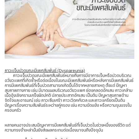
ภาวะเจ็บปวดขณะมีเพศสัมพันธ์ (Dyspareunia)
ภาวะเจ็บปวดขณะมีเพศสัมพันธ์หมายถึงการมีอาการเจ็บหรือปวดบริเวณ
อวัยวะเพศที่เกิดซ้ำหรือต่อเนื่องในขณะมีเพศสัมพันธ์หรือหลังการมีเพศสัมพันธ์
การมีเพศสัมพันธ์ที่เจ็บปวดสามารถเกิดขึ้นได้จากหลายสาเหตุ ตั้งแต่ ปัญหา
สุขภาพทางกาย เช่น มีบาดแผลบริเวณอวัยวะเพศ ช่องคลอดอักเสบ ภาวะกล้าม
เนื้ออุ้งเชิงกรานเกร็งผิดปกติ ปลายประสาทอักเสบ เป็นต้น ปัญหาสุขภาพด้าน
จิตใจและอารมณ์ เช่น ภาวะซึมเศร้า ภาวะวิตกกังวล และภาวะเครียดเป็นต้น
ปัญหาเรื่องความสัมพันธ์ระหว่างคู่ครอง เช่น ความขัดแย้ง หรือความรุนแรงใน
ครอบครัว
หลายคนอาจประสบปัญหาการมีเพศสัมพันธ์ที่เจ็บปวดในช่วงหนึ่งของชีวิต แต่
ความทรงจำเหล่านั้นยังส่งผลกระทบต่อเนื่องมาจนถึงปัจจุบัน