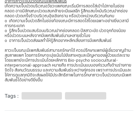
อาการภาวะเจ็บปวดขณะมีเพศสัมพันธ์
เกิดความเจ็บปวดบริเวณอวัยวะเพศขณะเริ่มมีการสอดใส่เข้าไปภายในช่อง
คลอด อาจมีลักษณะปวดแสบคล้ายจะมีแผลฉีก รู้สึกแสบไหม้บริเวณปากช่อง
คลอด ปวดเกร็งร้าวบริเวณอุ้งเชิงกราน หรือปวดหน่วงบริเวณก้นกบ
o เกิดความเจ็บปวดลึกในช่องท้องขณะมีการสอดใส่โดยเฉพาะอย่างยิ่งเวลามี
การกระแทก
o รู้สึกเจ็บปวดแสบร้อนบริเวณปากช่องคลอด ปัสสาวะขัด ปวดจุกท้องน้อย
หรือปวดระบมหลังจากมีเพศสัมพันธ์นานหลายชั่วโมง
o อาการเจ็บปวดส่งผลทำให้รู้สึกอยากหลีกเลี่ยงการมีเพศสัมพันธ์
ภาวะเจ็บขณะมีเพศสัมพันธ์สามารถรักษาได้ ควรปรึกษาแพทย์ผู้เชี่ยวชาญด้าน
สุขภาพเพศ โดยการรักษาจะมุ่งเน้นไปยังสาเหตุและปัญหาของผู้ป่วยแต่ละราย
โดยแพทย์จะมีการประเมินโดยหลักการ Bio-psycho sociocultural-
interpersonal-approach หมายถึง การประเมินแบบองค์รวมทั้งด้านร่างกาย
จิตใจ สังคมวัฒนธรรม และความสัมพันธ์ระหว่างคู่ครอง เพราะการประเมินและ
ให้การดูแลทุกมิติจะส่งผลให้มีประสิทธิภาพในการรักษาภาวะเจ็บปวดขณะมีเพศ
สัมพันธ์ได้อย่างดียิ่งขึ้น
Tags :
เจ็บปวดขณะมีเพศสัมพันธ์
หลีกเลี่ยงการมีเพศสัมพันธ์
บทความที่เกี่ยวข้อง