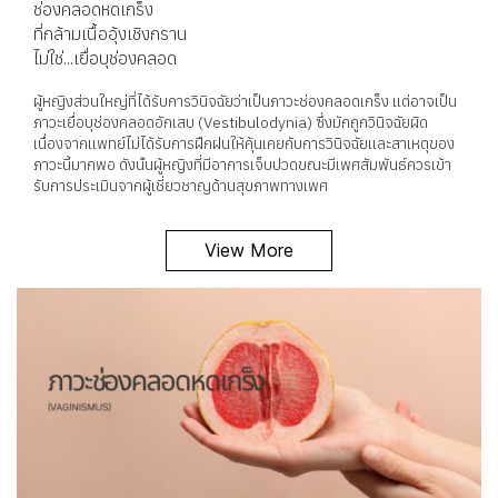
ช่องคลอดหดเกร็ง
ที่กล้ามเนื้ออุ้งเชิงกราน
ไม่ใช่...เยื่อบุช่องคลอด
ผู้หญิงส่วนใหญ่ที่ได้รับการวินิจฉัยว่าเป็นภาวะช่องคลอดเกร็ง แต่อาจเป็น
ภาวะเยื่อบุช่องคลอดอักเสบ (Vestibulodynia) ซึ่งมักถูกวินิจฉัยผิด
เนื่องจากแพทย์ไม่ได้รับการฝึกฝนให้คุ้นเคยกับการวินิจฉัยและสาเหตุของ
ภาวะนี้มากพอ ดังนั้นผู้หญิงที่มีอาการเจ็บปวดขณะมีเพศสัมพันธ์ควรเข้า
รับการประเมินจากผู้เชี่ยวชาญด้านสุขภาพทางเพศ
View More