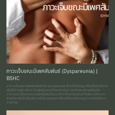
ภาวะเจ็บขณะมีเพศสัมพันธ์ (Dyspareunia) |
BSHC
อาการเจ็บขณะมีเพศสัมพันธ์หรือ Dyspareunia เป็นหนึ่งในปัญหาที่พบได้บ่อยในเวช
ปฏิบัติด้านสูติ-นรีเวช โดยผู้หญิงอเมริกันอย่างน้อย 20 ล้านคนต้องเผชิญกับ
อาการปวดเรื้อรังขณะมีเพศสัมพันธ์ในช่วงชีวิต ซึ่งแต่เดิมมักเข้าใจผิดว่าเกิดจาก
สาเหตุทางจิตใจเป็นหลัก แต่ในปัจจุบันพบว่าเกือบทั้งหมดมีสาเหตุมาจากปัจจัยทาง
กายภาพ