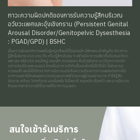
ภาวะความผิดปกติของการรับความรู้สึกบริเวณ
อวัยวะเพศและอุ้งเชิงกราน (Persistent Genital
Arousal Disorder/Genitopelvic Dysesthesia
: PGAD/GPD) | BSHC
เป็นความผิดปกติทางเพศในผู้หญิงที่พบได้ไม่บ่อยนัก มีลักษณะสำคัญคือ มีอาการ
รู้สึกไม่สบาย ปวด บวม ตึง หรือรู้สึกเต้นตุบ ๆ คล้ายมีอาการเสียวที่บริเวณอวัยวะ
เพศ เช่น คลิตอริส แคมใหญ่ แคมเล็ก ช่องคลอด ฝั่งอุ้งเชิงกราน หรือทวารหนัก
อย่างต่อเนื่องและรุนแรง โดยเป็นอาการที่เกิดขึ้นเองโดยไม่ได้ตั้งใจ ไม่สามารถ
ควบคุมได้ และไม่ได้เกิดจากการมีอารมณ์หรือความต้องการทางเพศแต่อย่างใด
อาการเหล่านี้มักส่งผลกระทบต่อคุณภาพชีวิตของผู้ป่วยอย่างมาก ทำให้รู้สึก
อับอาย เครียด วิตกกังวล นอนไม่หลับ ไม่มีสมาธิ หงุดหงิด ซึมเศร้า และอาจมีความ
คิดอยากฆ่าตัวตายได้ในรายที่มีอาการรุนแรง
สนใจเข้ารับบริการ