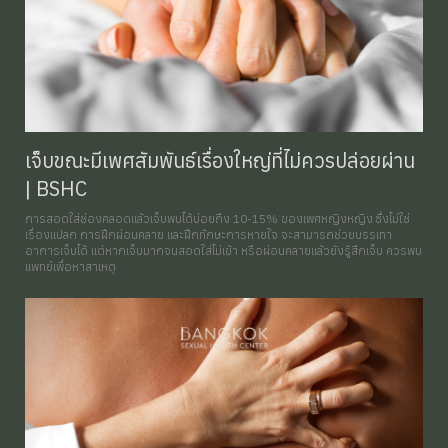
เจ็บขณะมีเพศสัมพันธ์เรื่องใหญ่ที่ไม่ควรปล่อยผ่าน
| BSHC
การสอดใส่ช่องคลอดแล้วเจ็บพบได้บ่อยถึง 10-15% ของเพศหญิงหญิง ซึ่งไม่ใช่
เรื่องแปลก การฝึกผ่อนคลาย และฝึกทักษะการหายใจ จะสามารถช่วยบรรเทา
อาการเจ็บได้ แต่หากเจ็บมากจนสอดใส่ไม่เข้า หรือผ่อนคลายแล้วยังรู้สึกเจ็บ ควรพบ
แพทย์เพื่อหาสาเหตุ